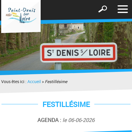
Affic
Afficher
le
le
men
formulaire
de
recherche
Vous êtes ici :
Accueil
>
Festillésime
FESTILLÉSIME
AGENDA :
le 06-06-2026