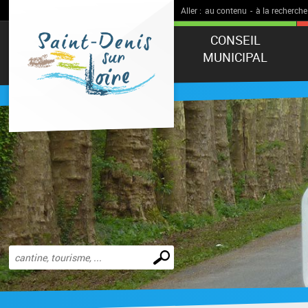
Aller :
au contenu
-
à la recherche
CONSEIL
MUNICIPAL
Effectuer
une
recherche