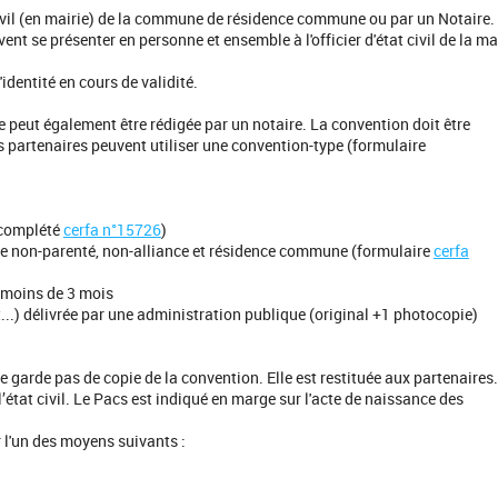
 civil (en mairie) de la commune de résidence commune ou par un Notaire.
ent se présenter en personne et ensemble à l'officier d'état civil de la ma
identité en cours de validité.
le peut également être rédigée par un notaire. La convention doit être
s partenaires peuvent utiliser une convention-type (formulaire
 complété
cerfa n°15726
)
de non-parenté, non-alliance et résidence commune (formulaire
cerfa
e moins de 3 mois
t...) délivrée par une administration publique (original +1 photocopie)
l ne garde pas de copie de la convention. Elle est restituée aux partenaires.
 l’état civil. Le Pacs est indiqué en marge sur l'acte de naissance des
r l'un des moyens suivants :