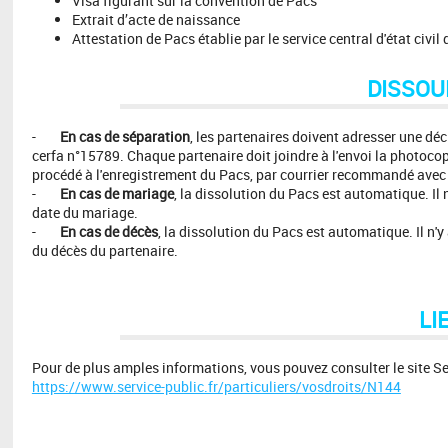
Visa figurant sur la convention de Pacs
Extrait d’acte de naissance
Attestation de Pacs établie par le service central d'état civil
DISSOU
-
En cas de séparation
, les partenaires doivent adresser une déc
cerfa n°15789. Chaque partenaire doit joindre à l'envoi la photocop
procédé à l'enregistrement du Pacs, par courrier recommandé avec 
-
En cas de mariage
, la dissolution du Pacs est automatique. Il 
date du mariage.
-
En cas de décès
, la dissolution du Pacs est automatique. Il n'
du décès du partenaire.
LI
Pour de plus amples informations, vous pouvez consulter le site Serv
https://www.service-public.fr/particuliers/vosdroits/N144