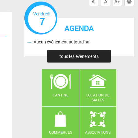
A-
A
A+
I
Vendredi
7
AGENDA
Aucun événement aujourd'hui
tous les évènements
CANTINE
LOCATION DE
SALLES
COMMERCES
ASSOCIATIONS