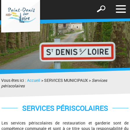
Affic
Afficher
le
le
men
formulaire
de
recherche
Vous êtes ici :
Accueil
> SERVICES MUNICIPAUX >
Services
périscolaires
SERVICES PÉRISCOLAIRES
Les services périscolaires de restauration et garderie sont de
compétence communale et sont à ce titre sous la responsabilité du