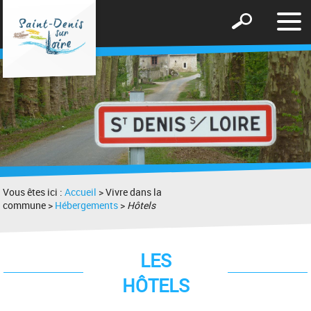
Affic
Afficher
le
le
men
formulaire
de
recherche
Vous êtes ici :
Accueil
> Vivre dans la
commune >
Hébergements
>
Hôtels
LES
HÔTELS