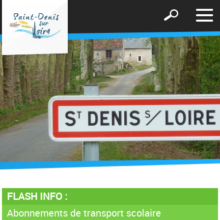
Affic
Afficher
le
le
men
formulaire
de
recherche
FLASH INFO :
Abonnements de transport scolaire