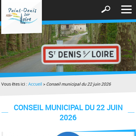
Affic
Afficher
le
le
men
formulaire
de
recherche
Vous êtes ici :
Accueil
>
Conseil municipal du 22 juin 2026
CONSEIL MUNICIPAL DU 22 JUIN
2026