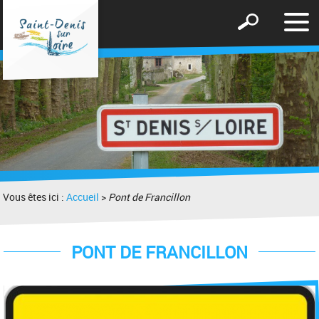
Affic
Afficher
le
le
men
formulaire
de
recherche
Vous êtes ici :
Accueil
>
Pont de Francillon
PONT DE FRANCILLON