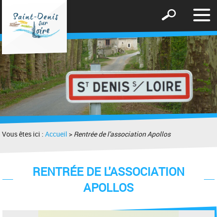
Affic
Afficher
le
le
men
formulaire
de
recherche
Vous êtes ici :
Accueil
>
Rentrée de l'association Apollos
RENTRÉE DE L'ASSOCIATION
APOLLOS