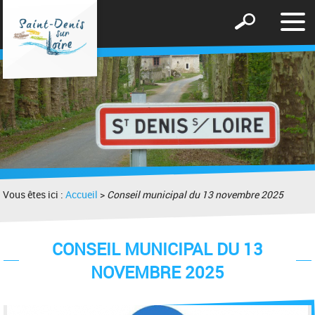
Affic
Afficher
le
le
men
formulaire
de
recherche
Vous êtes ici :
Accueil
>
Conseil municipal du 13 novembre 2025
CONSEIL MUNICIPAL DU 13
NOVEMBRE 2025