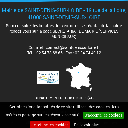
Mairie de SAINT-DENIS-SUR-LOIRE - 19 rue de la Loire,
41000 SAINT-DENIS-SUR-LOIRE
Pour consulter les horaires d'ouverture du secrétariat de la mairie,
rendez-vous sur la page SECRÉTARIAT DE MAIRIE (SERVICES
MUNICIPAUX)
Courriel : contact@saintdenissurloire.fr
Tél. : 02 54 78 68 66 - Fax : 02 54 74 40 12
DÉPARTEMENT DE LOIR-ET-CHER (41)
Certaines fonctionnalités de ce site utilisent des cookies tiers
Accueil
Contact
Plan du site
Mentions légales
(météo et partage sur les réseaux sociaux).
J'accepte les cookies
Accessibilité
Cookies
Site internet pour communes
Je refuse les cookies
En savoir plus