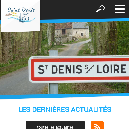
Affic
Afficher
le
le
men
formulaire
de
recherche
LES DERNIÈRES ACTUALITÉS
toutes les actualités
Flux RSS