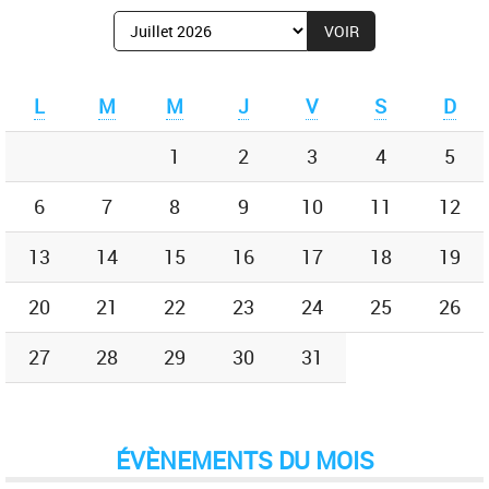
Afficher
le
mois
de
L
M
M
J
V
S
D
:
1
2
3
4
5
6
7
8
9
10
11
12
13
14
15
16
17
18
19
20
21
22
23
24
25
26
27
28
29
30
31
ÉVÈNEMENTS DU MOIS